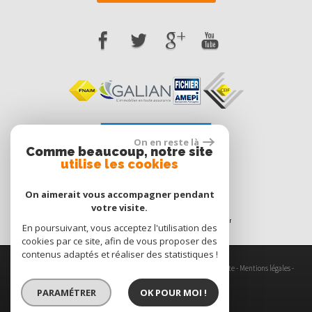
Voir nos avis clients
On en reste là
Comme beaucoup, notre site
0 avis
utilise les cookies
On aimerait vous accompagner pendant
votre visite.
En poursuivant, vous acceptez l'utilisation des
cookies par ce site, afin de vous proposer des
contenus adaptés et réaliser des statistiques !
© 2026 | Tous droits réservés | Traduction powered by Google -
Plan du site
-
Mentions légales
-
Nos honoraires
-
Partenaires
-
Admin
-
Politique RGPD
PARAMÉTRER
OK POUR MOI !
Site internet compatible multi-supports,