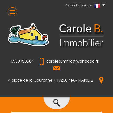
Choisir la langue
0553790564
caroleb.immo@wanadoo.fr
4 place de la Couronne - 47200 MARMANDE