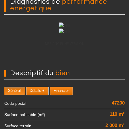
diagnostics de
performance
énergétique
DPE ANCIENNE VERSION
descriptif du
bien
Général
Détails +
Financier
47200
Code postal
110 m²
Surface habitable (m²)
2 000 m²
surface terrain