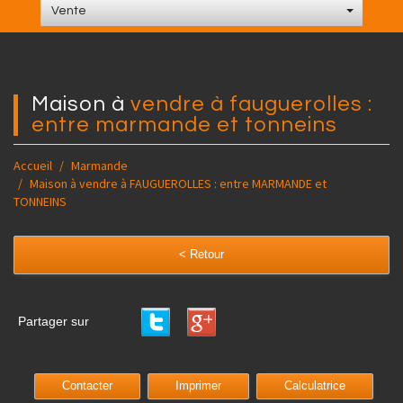
Vente
maison à
vendre à fauguerolles :
entre marmande et tonneins
Accueil
Marmande
Maison à vendre à FAUGUEROLLES : entre MARMANDE et
TONNEINS
< Retour
Partager sur
Contacter
Imprimer
Calculatrice