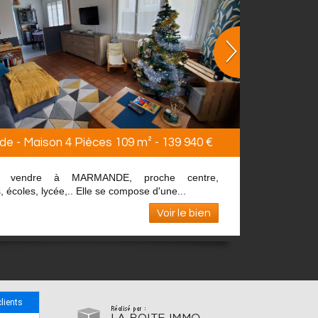
e - Maison 3 Pièces 79 m² - 154 000 €
ITÉ : maison de plain-pied à vendre à
 750 mètres des commerces et gare SNCF....
Voir le bien
clients