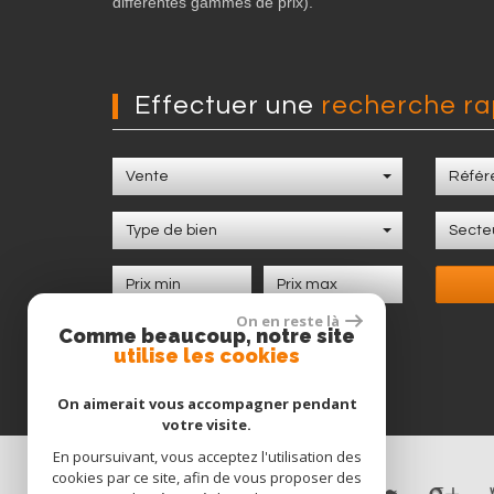
différentes gammes de prix).
Effectuer une
recherche ra
Vente
Marmande
Type de bien
Secte
Maison à
commerces, é
On en reste là
Comme beaucoup, notre site
utilise les cookies
On aimerait vous accompagner pendant
votre visite.
En poursuivant, vous acceptez l'utilisation des
cookies par ce site, afin de vous proposer des