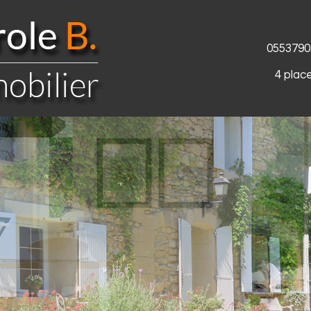
0553790
4 plac