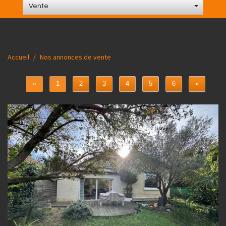
Vente
Accueil
Nos annonces de vente
«
1
2
3
4
5
6
»