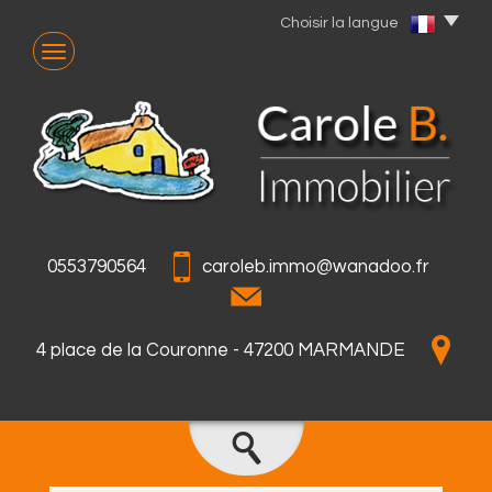
Choisir la langue
0553790564
caroleb.immo@wanadoo.fr
4 place de la Couronne - 47200 MARMANDE