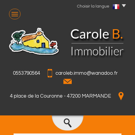
Choisir la langue
0553790564
caroleb.immo@wanadoo.fr
4 place de la Couronne - 47200 MARMANDE