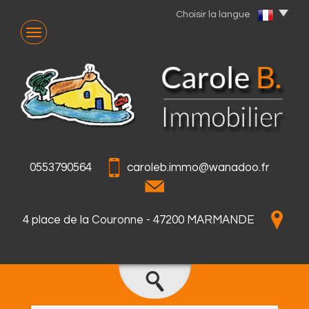
Choisir la langue
0553790564
caroleb.immo@wanadoo.fr
4 place de la Couronne - 47200 MARMANDE