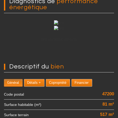
diagnostics de
performance
énergétique
DPE ANCIENNE VERSION
descriptif du
bien
Général
Détails +
Copropriété
Financier
47200
Code postal
81 m²
Surface habitable (m²)
517 m²
surface terrain