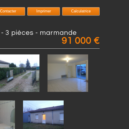
Contacter
Imprimer
Calculatrice
² - 3 pièces - marmande
91 000
€