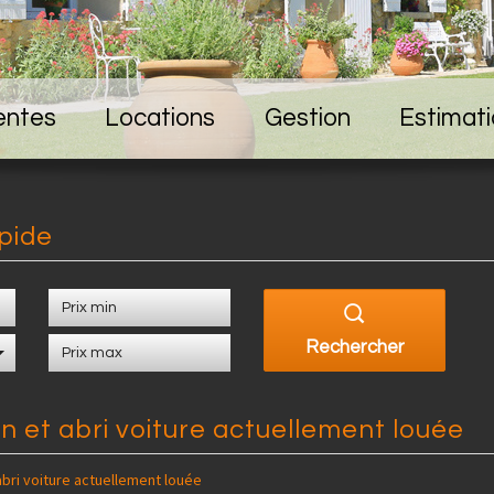
entes
Locations
Gestion
Estimat
pide
Rechercher
in et abri voiture actuellement louée
abri voiture actuellement louée