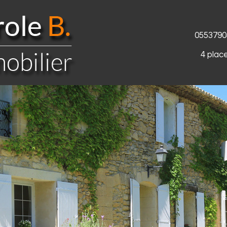
0553790
4 plac