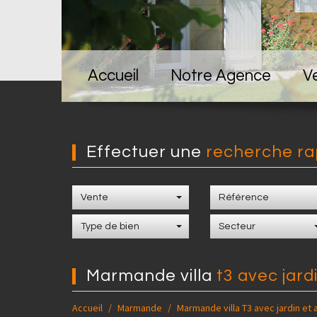
Accueil
Notre Agence
V
effectuer une
recherche ra
Vente
Type de bien
Secteur
marmande villa
t3 avec jard
Accueil
Marmande
Marmande villa T3 avec jardin et 