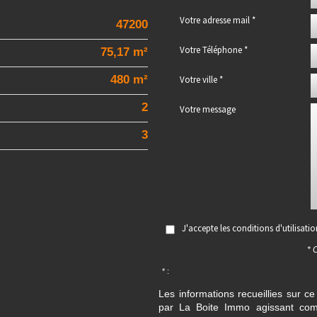
Votre adresse mail *
47200
Votre Téléphone *
75,17 m²
480 m²
Votre ville *
2
Votre message
3
J'accepte les conditions d'utilisati
* 
* :
Les informations recueillies sur ce
par La Boite Immo agissant comm