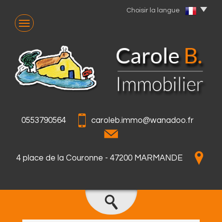
Choisir la langue
0553790564
caroleb.immo@wanadoo.fr
4 place de la Couronne - 47200 MARMANDE