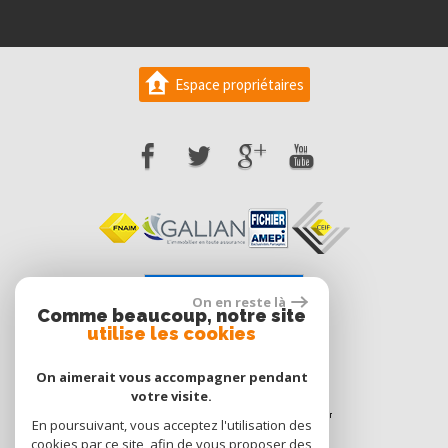
Espace propriétaires
Voir nos avis clients
On en reste là
Comme beaucoup, notre site
0 avis
utilise les cookies
On aimerait vous accompagner pendant
votre visite.
En poursuivant, vous acceptez l'utilisation des
cookies par ce site, afin de vous proposer des