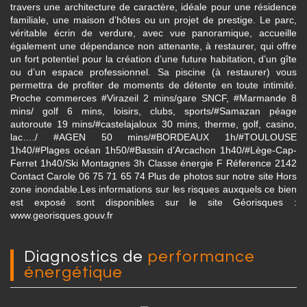
travers une architecture de caractère, idéale pour une résidence
familiale, une maison d’hôtes ou un projet de prestige. Le parc,
véritable écrin de verdure, avec vue panoramique, accueille
également une dépendance non attenante, à restaurer, qui offre
un fort potentiel pour la création d’une future habitation, d’un gîte
ou d’un espace professionnel. Sa piscine (à restaurer) vous
permettra de profiter de moments de détente en toute intimité.
Proche commerces #Virazeil 2 mins/gare SNCF, #Marmande 8
mins/ golf 6 mins, loisirs, clubs, sports/#Samazan péage
autoroute 19 mins/#castelajaloux 30 mins, therme, golf, casino,
lac…./ #AGEN 50 mins/#BORDEAUX 1h/#TOULOUSE
1h40/#Plages océan 1h50/#Bassin d’Arcachon 1h40/#Lège-Cap-
Ferret 1h40/Ski Montagnes 3h Classe énergie F Réference 2142
Contact Carole 06 75 71 65 74 Plus de photos sur notre site Hors
zone inondable.Les informations sur les risques auxquels ce bien
est exposé sont disponibles sur le site Géorisques :
www.georisques.gouv.fr
diagnostics de
performance
énergétique