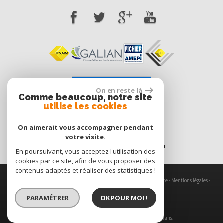
Voir nos avis clients
On en reste là
Comme beaucoup, notre site
0 avis
utilise les cookies
On aimerait vous accompagner pendant
votre visite.
En poursuivant, vous acceptez l'utilisation des
cookies par ce site, afin de vous proposer des
contenus adaptés et réaliser des statistiques !
© 2026 | Tous droits réservés | Traduction powered by Google -
Plan du site
-
Mentions légales
-
Nos honoraires
-
Partenaires
-
Admin
-
Politique RGPD
PARAMÉTRER
OK POUR MOI !
Site internet compatible multi-supports,
un seul site adaptable à tous les types d'écrans.