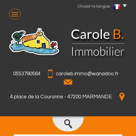
Choisir la langue
0553790564
caroleb.immo@wanadoo.fr
4 place de la Couronne - 47200 MARMANDE